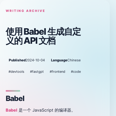
WRITING ARCHIVE
使用 Babel 生成自定
义的 API 文档
Published
2024-10-04
Language
Chinese
#devtools
#fastgpt
#frontend
#code
Babel
Babel
是一个 JavaScript 的编译器。