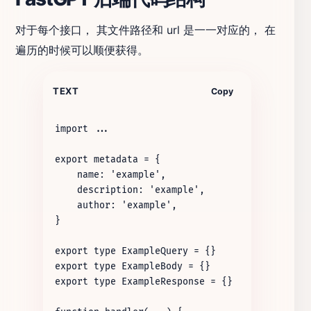
对于每个接口， 其文件路径和 url 是一一对应的， 在
遍历的时候可以顺便获得。
TEXT
Copy
import ...

export metadata = {

    name: 'example',

    description: 'example',

    author: 'example',

}

export type ExampleQuery = {}

export type ExampleBody = {}

export type ExampleResponse = {}
