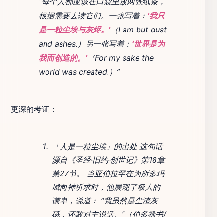
“每个人都应该在口袋里放两张纸条，
根据需要去读它们。一张写着：
‘我只
是一粒尘埃与灰烬。’
（I am but dust
and ashes.）另一张写着：
‘世界是为
我而创造的。’
（For my sake the
world was created.）”
更深的考证：
「人是一粒尘埃」的出处 这句话
源自《圣经·旧约·创世记》第18章
第27节。 当亚伯拉罕在为所多玛
城向神祈求时，他展现了极大的
谦卑，说道： “我虽然是尘渣灰
砾，还敢对主说话。”（伯多禄书/