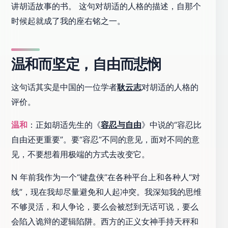
讲胡适故事的书。 这句对胡适的人格的描述，自那个
时候起就成了我的座右铭之一。
温和而坚定，自由而悲悯
这句话其实是中国的一位学者
耿云志
对胡适的人格的
评价。
温和
：正如胡适先生的《
容忍与自由
》中说的“容忍比
自由还更重要”。要“容忍”不同的意见，面对不同的意
见，不要想着用极端的方式去改变它。
N 年前我作为一个“键盘侠”在各种平台上和各种人“对
线”，现在我却尽量避免和人起冲突。我深知我的思维
不够灵活，和人争论，要么会被怼到无话可说，要么
会陷入诡辩的逻辑陷阱。西方的正义女神手持天秤和