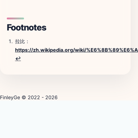
Footnotes
拉比：
https://zh.wikipedia.org/wiki/%E6%8B%89%E6%
↩
FinleyGe © 2022 - 2026